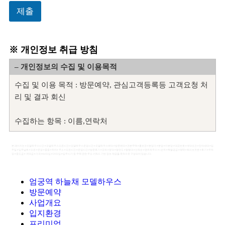
제출
※ 개인정보 취급 방침
– 개인정보의 수집 및 이용목적
수집 및 이용 목적 : 방문예약, 관심고객등록등 고객요청 처
리 및 결과 회신
수집하는 항목 : 이름,연락처
보유 기간 : 처리 후 바로 삭제
본 페이지는 #모델하우스시간 #모델하우스오픈시간 #모델하우스운영시간 #모델하우스예약 #방문예약 #견본주택 #홍보관 #분양가 #분양 #미분양 #대표번호 #계약조건 #잔여세대 #입
주일 #입주날짜 #오픈 #운영 #줍줍 #위치# 주소 #오픈시간 #운영시간 #방문후기 #모하 #청약 #평면도 #평형대 #선착순 #펜트하우스 #1순위 #특별공급 #혜택 #회사보유분 #후기 #주차
장 #중도금 # 계약금 #가격 #84타입 #59타입 #입주시기 등 주택 관련 주요 키워드 기반 정보 제공을 목적으로 구성되어 있습니다.
*개인정보 수집 및 이용 동의서*
엄궁역 하늘채 모델하우스
방문예약
1. 개인정보의 수집/이용목적
사업개요
– 수집한 개인정보는 본인확인 및 방문예약 / 관심고객등록
입지환경
관련문의를 처리하기 위해 활용합니다.
프리미엄