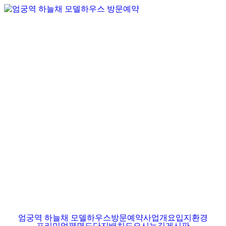
엄궁역 하늘채 모델하우스
방문예약
사업개요
입지환경
프리미엄
평면도
단지배치도
오시는길
게시판